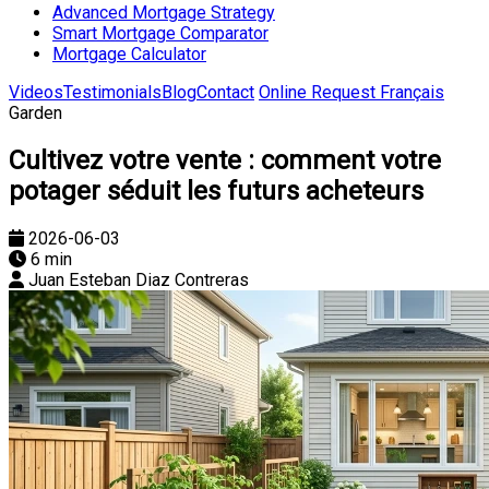
Advanced Mortgage Strategy
Smart Mortgage Comparator
Mortgage Calculator
Videos
Testimonials
Blog
Contact
Online Request
Français
Garden
Cultivez votre vente : comment votre
potager séduit les futurs acheteurs
2026-06-03
6 min
Juan Esteban Diaz Contreras