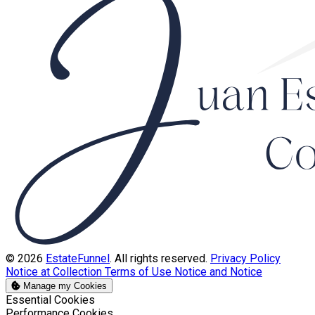
© 2026
EstateFunnel
. All rights reserved.
Privacy Policy
Notice at Collection
Terms of Use
Notice and Notice
Manage my Cookies
Enable
Essential Cookies
Enable
Performance Cookies