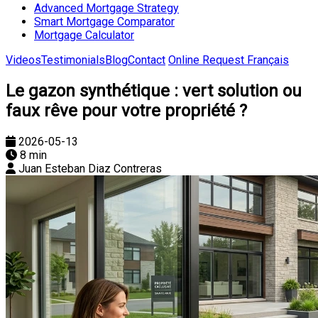
Advanced Mortgage Strategy
Smart Mortgage Comparator
Mortgage Calculator
Videos
Testimonials
Blog
Contact
Online Request
Français
Le gazon synthétique : vert solution ou
faux rêve pour votre propriété ?
2026-05-13
8 min
Juan Esteban Diaz Contreras