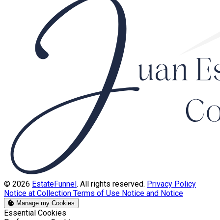
© 2026
EstateFunnel
. All rights reserved.
Privacy Policy
Notice at Collection
Terms of Use
Notice and Notice
Manage my Cookies
Enable
Essential Cookies