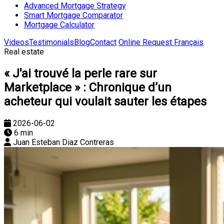
Advanced Mortgage Strategy
Smart Mortgage Comparator
Mortgage Calculator
Videos
Testimonials
Blog
Contact
Online Request
Français
Real estate
« J'ai trouvé la perle rare sur
Marketplace » : Chronique d’un
acheteur qui voulait sauter les étapes
2026-06-02
6 min
Juan Esteban Diaz Contreras