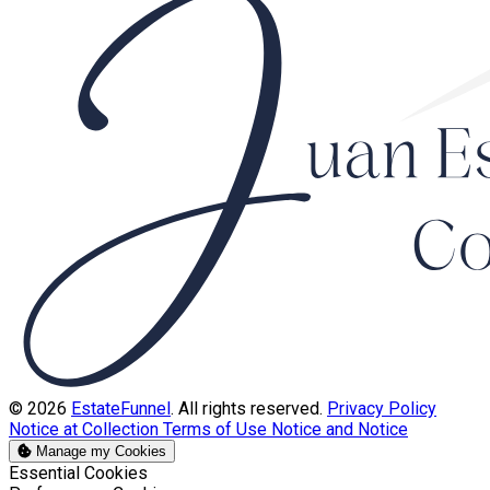
© 2026
EstateFunnel
. All rights reserved.
Privacy Policy
Notice at Collection
Terms of Use
Notice and Notice
Manage my Cookies
Enable
Essential Cookies