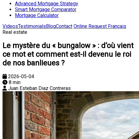
Advanced Mortgage Strategy
Smart Mortgage Comparator
Mortgage Calculator
Videos
Testimonials
Blog
Contact
Online Request
Français
Real estate
Le mystère du « bungalow » : d’où vient
ce mot et comment est-il devenu le roi
de nos banlieues ?
2026-05-04
8 min
Juan Esteban Diaz Contreras