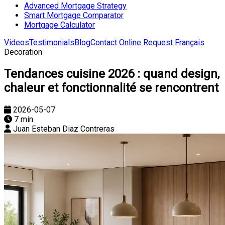
Advanced Mortgage Strategy
Smart Mortgage Comparator
Mortgage Calculator
Videos
Testimonials
Blog
Contact
Online Request
Français
Decoration
Tendances cuisine 2026 : quand design,
chaleur et fonctionnalité se rencontrent
2026-05-07
7 min
Juan Esteban Diaz Contreras