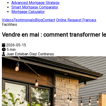
Advanced Mortgage Strategy
Smart Mortgage Comparator
Mortgage Calculator
Videos
Testimonials
Blog
Contact
Online Request
Français
Facilities
Vendre en mai : comment transformer le 
2026-05-15
5 min
Juan Esteban Diaz Contreras