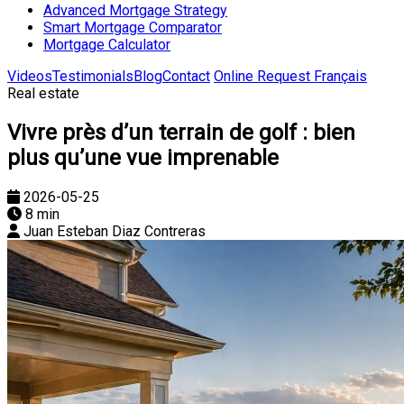
Advanced Mortgage Strategy
Smart Mortgage Comparator
Mortgage Calculator
Videos
Testimonials
Blog
Contact
Online Request
Français
Real estate
Vivre près d’un terrain de golf : bien
plus qu’une vue imprenable
2026-05-25
8 min
Juan Esteban Diaz Contreras