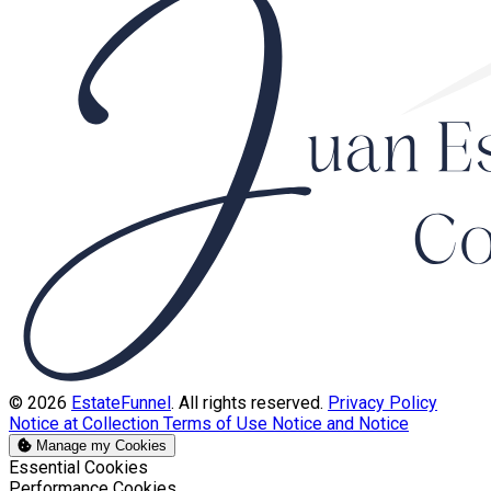
© 2026
EstateFunnel
. All rights reserved.
Privacy Policy
Notice at Collection
Terms of Use
Notice and Notice
Manage my Cookies
Enable
Essential Cookies
Enable
Performance Cookies