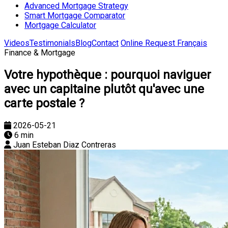
Advanced Mortgage Strategy
Smart Mortgage Comparator
Mortgage Calculator
Videos
Testimonials
Blog
Contact
Online Request
Français
Finance & Mortgage
Votre hypothèque : pourquoi naviguer
avec un capitaine plutôt qu'avec une
carte postale ?
2026-05-21
6 min
Juan Esteban Diaz Contreras