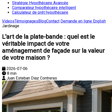
Stratégie Hypothécaire Avancée
Comparateur hypothécaire intelligent
Calculateur de prêt hypothécaire
Videos
Témoignages
Blog
Contact
Demande en ligne
English
Jardinage
L'art de la plate-bande : quel est le
véritable impact de votre
aménagement de façade sur la valeur
de votre maison ?
2026-07-06
8 min
Juan Esteban Diaz Contreras