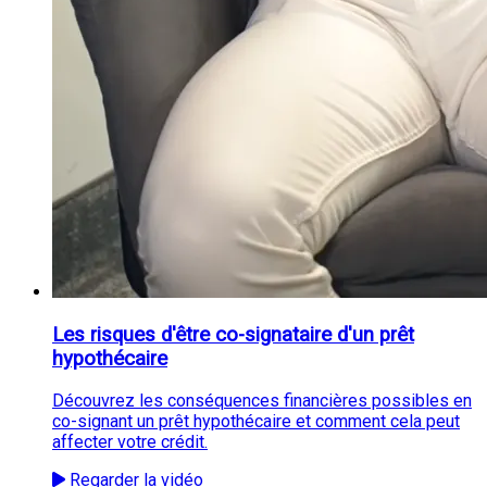
Les risques d'être co-signataire d'un prêt
hypothécaire
Découvrez les conséquences financières possibles en
co-signant un prêt hypothécaire et comment cela peut
affecter votre crédit.
Regarder la vidéo