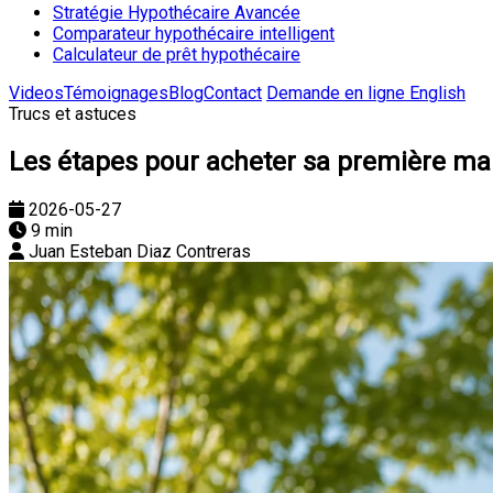
Stratégie Hypothécaire Avancée
Comparateur hypothécaire intelligent
Calculateur de prêt hypothécaire
Videos
Témoignages
Blog
Contact
Demande en ligne
English
Trucs et astuces
Les étapes pour acheter sa première ma
2026-05-27
9 min
Juan Esteban Diaz Contreras