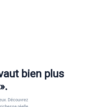
vaut bien plus
».
mieux. Découvrez
richesse réelle.