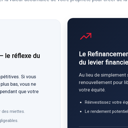
Le Refinancement
 le réflexe du
du levier financie
Au lieu de simplement s
pétitives. Si vous
renouvellement pour li
plus bas, vous ne
votre équité.
 pendant que votre
Réinvestissez votre équ
 des miettes.
Le rendement potentiel
ligeables.