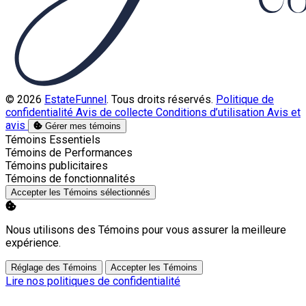
© 2026
EstateFunnel
. Tous droits réservés.
Politique de
confidentialité
Avis de collecte
Conditions d’utilisation
Avis et
avis
Gérer mes témoins
Activer
Témoins Essentiels
Activer
Témoins de Performances
Activer
Témoins publicitaires
Activer
Témoins de fonctionnalités
Accepter les Témoins sélectionnés
Nous utilisons des Témoins pour vous assurer la meilleure
expérience.
Réglage des Témoins
Accepter les Témoins
Lire nos politiques de confidentialité