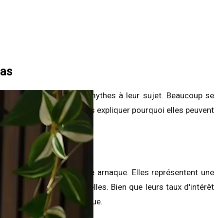
ras
ves et dissiper certains mythes à leur sujet. Beaucoup se
t une arnaque. Je vais vous expliquer pourquoi elles peuvent
ernatives
ne sont pas une arnaque. Elles représentent une
 des banques traditionnelles. Bien que leurs taux d'intérêt
ffrent une flexibilité accrue.