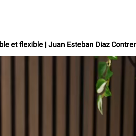
ble et flexible | Juan Esteban Diaz Contre
ette vidéo, je vais aborder le sujet des banques alternati
ent si ces institutions sont fiables ou si elles représenten
ne option intéressante pour certains emprunteurs.
banques alternatives : une option viable
irement à ce que certains peuvent penser, les
banques alt
ème option
pour ceux qui ne peuvent pas se qualifier auprès
 généralement un peu plus élevés, environ 1 % de plus, elles o