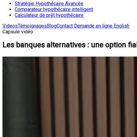
Stratégie Hypothécaire Avancée
Comparateur hypothécaire intelligent
Calculateur de prêt hypothécaire
Videos
Témoignages
Blog
Contact
Demande en ligne
English
Capsule vidéo
Les banques alternatives : une option fia
Dans c
demand
être u
Les 
Contra
deuxi
soient