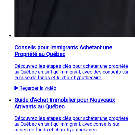
Conseils pour Immigrants Achetant une
Propriété au Québec
Découvrez les étapes clés pour acheter une propriété
au Québec en tant qu'immigrant, avec des conseils sur
la mise de fonds et le choix hypothécaire.
Regarder la vidéo
Guide d'Achat Immobilier pour Nouveaux
Arrivants au Québec
Découvrez les étapes clés pour acheter une propriété
au Québec en tant qu'immigrant, avec conseils sur
mises de fonds et choix hypothécaires.