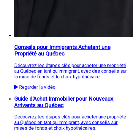
Conseils pour Immigrants Achetant une
Propriété au Québec
Découvrez les étapes clés pour acheter une propriété
au Québec en tant qu'immigrant, avec des conseils sur
la mise de fonds et le choix hypothécaire.
Regarder la vidéo
Guide d'Achat Immobilier pour Nouveaux
Arrivants au Québec
Découvrez les étapes clés pour acheter une propriété
au Québec en tant qu'immigrant, avec conseils sur
mises de fonds et choix hypothécaires.