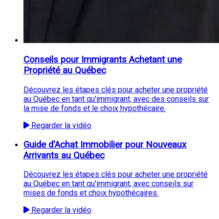
Conseils pour Immigrants Achetant une
Propriété au Québec
Découvrez les étapes clés pour acheter une propriété
au Québec en tant qu'immigrant, avec des conseils sur
la mise de fonds et le choix hypothécaire.
Regarder la vidéo
Guide d'Achat Immobilier pour Nouveaux
Arrivants au Québec
Découvrez les étapes clés pour acheter une propriété
au Québec en tant qu'immigrant, avec conseils sur
mises de fonds et choix hypothécaires.
Regarder la vidéo