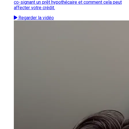
co-signant un prêt hypothécaire et comment cela peut
affecter votre crédit.
Regarder la vidéo