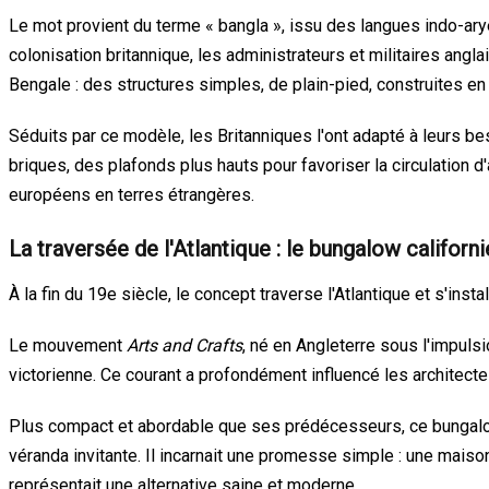
Le mot provient du terme « bangla », issu des langues indo-arye
colonisation britannique, les administrateurs et militaires angl
Bengale : des structures simples, de plain-pied, construites e
Séduits par ce modèle, les Britanniques l'ont adapté à leurs be
briques, des plafonds plus hauts pour favoriser la circulation d'
européens en terres étrangères.
La traversée de l'Atlantique : le bungalow californ
À la fin du 19e siècle, le concept traverse l'Atlantique et s'inst
Le mouvement
Arts and Crafts
, né en Angleterre sous l'impulsi
victorienne. Ce courant a profondément influencé les architectes
Plus compact et abordable que ses prédécesseurs, ce bungalow c
véranda invitante. Il incarnait une promesse simple : une maiso
représentait une alternative saine et moderne.