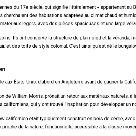
nnes du 17e siècle, qui signifie littéralement « appartenant au 
ais cherchaient des habitations adaptées au climat chaud et humid
n matériaux légers, avec des pièces spacieuses et une large vér
soins. Ils ont conservé la structure de plain-pied et la véranda, 
air, et des toits de style colonial. C'est ainsi qu'est né le bunga
ien
alle aux États-Unis, d'abord en Angleterre avant de gagner la Califo
on de William Morris, prônait un retour aux matériaux naturels, à la
 californiens, qui y ont trouvé l'inspiration pour développer un no
alifornien était typiquement construit en bois de cèdre, avec un
n proche de la nature, fonctionnelle, accessible à la classe moy